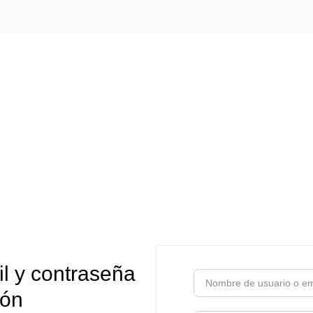
il y contraseña
ión