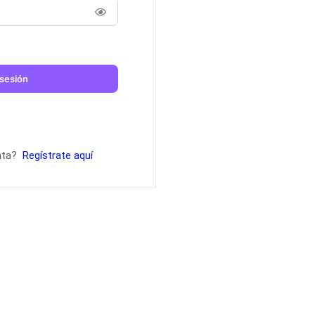
 sesión
nta?
Regístrate aquí