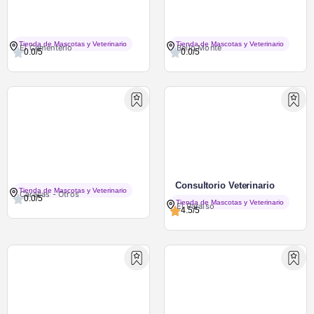
Onemarket Petshop
MaxiPet Plus
Tienda de Mascotas y Veterinario
Tienda de Mascotas y Veterinario
El Cementerio
Bello Monte
0.0/5
0.0/5
Hudi Mascotas
Consultorio Veterinario
Tienda de Mascotas y Veterinario
Caracas - Otros
Mascotas Felices C.A
0.0/5
Tienda de Mascotas y Veterinario
El Paraíso
4.5/5