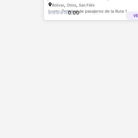
,
,
Bolivar
Otros
San Félix
Lugar: Terminal de pasajeros de la Ruta 1
0.00
V