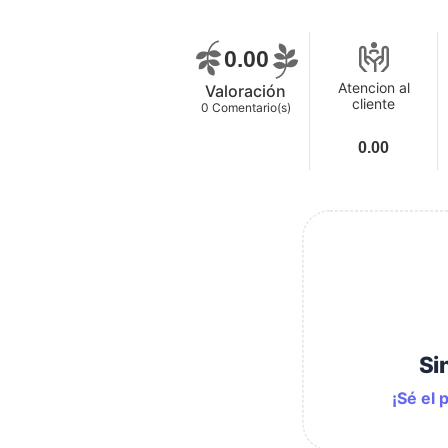
0.00
Atencion al
Valoración
cliente
0
Comentario(s)
0.00
Si
¡Sé el 