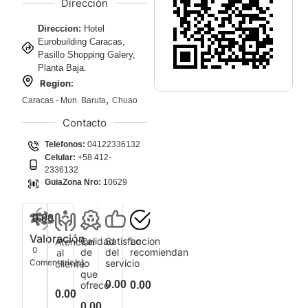
Dirección
Direccion:
Hotel
Eurobuilding Caracas,
Pasillo Shopping Galery,
Planta Baja.
Region:
,
Caracas - Mun. Baruta
Chuao
Contacto
Telefonos:
04122336132
Celular:
+58 412-
2336132
GuiaZona Nro:
10629
0.00
Valoración
Calidad
Satisfaccion
Lo
Atencion
0
de
del
recomiendan
al
Comentario(s)
lo
servicio
cliente
que
0.00
ofrece
0.00
0.00
0.00