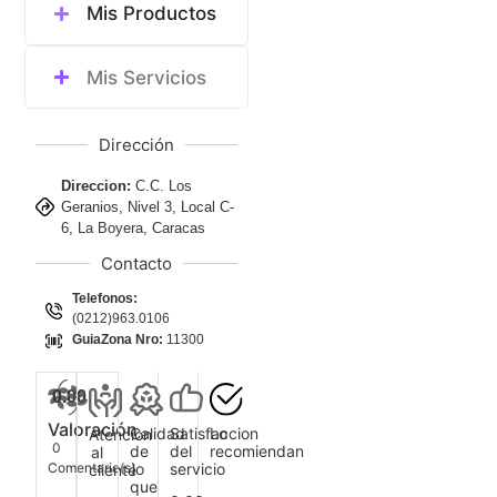
Mis Productos
Mis Servicios
Dirección
Direccion:
C.C. Los
Geranios, Nivel 3, Local C-
6, La Boyera, Caracas
Contacto
Telefonos:
(0212)963.0106
GuiaZona Nro:
11300
0.00
Valoración
Calidad
Satisfaccion
Lo
Atencion
0
de
del
recomiendan
al
Comentario(s)
lo
servicio
cliente
que