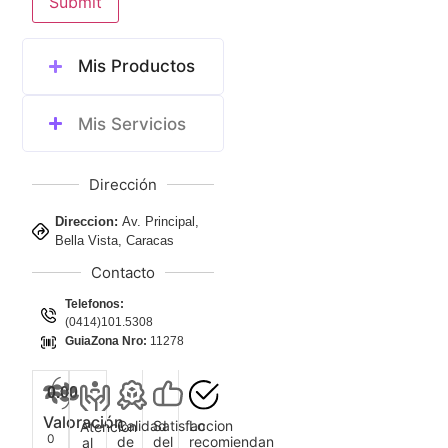
Submit
Mis Productos
Mis Servicios
Dirección
Direccion:
Av. Principal,
Bella Vista, Caracas
Contacto
Telefonos:
(0414)101.5308
GuiaZona Nro:
11278
0.00
Valoración
Calidad
Satisfaccion
Lo
Atencion
0
de
del
recomiendan
al