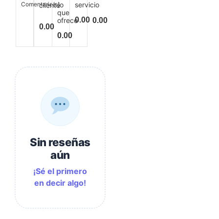
Comentario(s)
lo
servicio
cliente
que
0.00
ofrece
0.00
0.00
0.00
Sin reseñas
aún
¡Sé el primero
en decir algo!