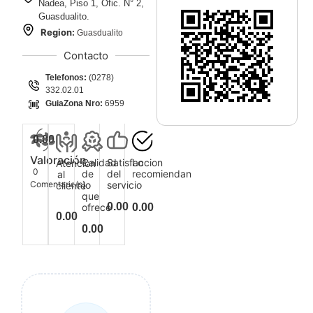
Nadea, Piso 1, Ofic. N° 2,
Guasdualito.
Region:
Guasdualito
Contacto
Telefonos:
(0278)
332.02.01
GuiaZona Nro:
6959
0.00
Valoración
Calidad
Satisfaccion
Lo
Atencion
0
de
del
recomiendan
al
Comentario(s)
lo
servicio
cliente
que
0.00
ofrece
0.00
0.00
0.00