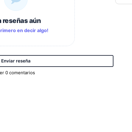
n reseñas aún
primero en decir algo!
Enviar reseña
er
0
comentarios