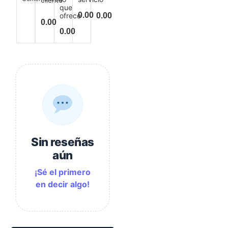
que
0.00
ofrece
0.00
0.00
0.00
Sin reseñas
aún
¡Sé el primero
en decir algo!