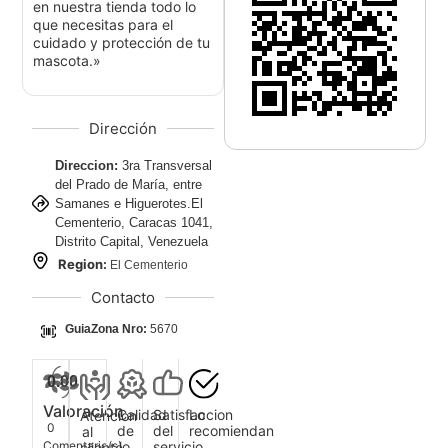
en nuestra tienda todo lo
que necesitas para el
cuidado y protección de tu
mascota.»
Dirección
Direccion:
3ra Transversal
del Prado de María, entre
Samanes e Higuerotes.El
Cementerio, Caracas 1041,
Distrito Capital, Venezuela
Region:
El Cementerio
Contacto
GuiaZona Nro:
5670
0.00
Valoración
Calidad
Satisfaccion
Lo
Atencion
0
de
del
recomiendan
al
Comentario(s)
lo
servicio
cliente