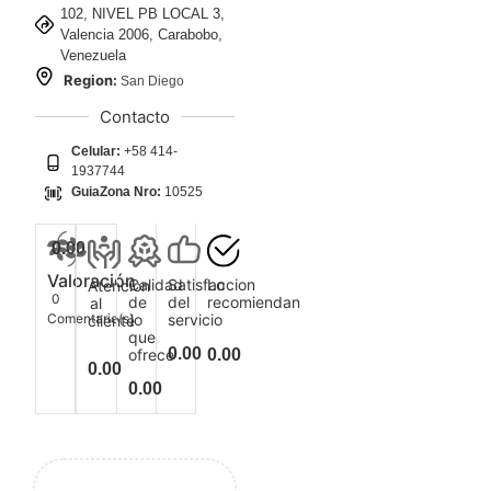
102, NIVEL PB LOCAL 3,
Valencia 2006, Carabobo,
Venezuela
Region:
San Diego
Contacto
Celular:
+58 414-
1937744
GuiaZona Nro:
10525
0.00
Valoración
Calidad
Satisfaccion
Lo
Atencion
0
de
del
recomiendan
al
Comentario(s)
lo
servicio
cliente
que
0.00
ofrece
0.00
0.00
0.00