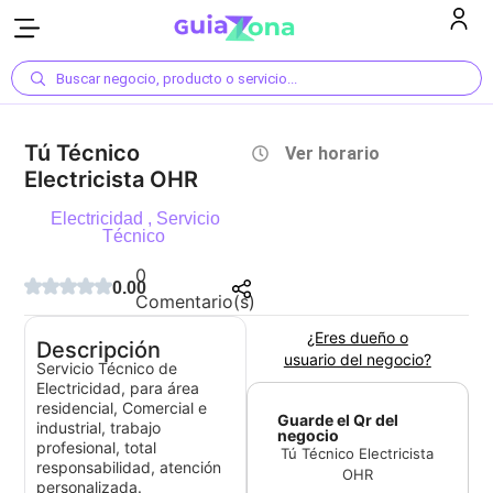
Buscar negocio, producto o servicio...
Tú Técnico
Ver horario
Electricista OHR
Electricidad
,
Servicio
Técnico
0
0.00
Comentario(s)
¿Eres dueño o
Descripción
usuario del negocio?
Servicio Técnico de
Electricidad, para área
residencial, Comercial e
Guarde el Qr del
industrial, trabajo
negocio
profesional, total
Tú Técnico Electricista
responsabilidad, atención
OHR
personalizada.