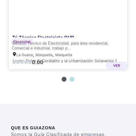
Tú Técnico Electricista OHR
Electricidad
Servicio Técnico de Electricidad, para área residencial,
Comercial e industrial, trabajo p...
,
,
La Guaira
Maiquetía
Maiquetía
Lugar: Entre El Cordialito y la Urbanización Sotavento 1
0.00
VER
QUE ES GUIAZONA
Somos la Guía Clasificada de empresas,