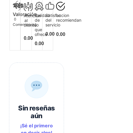
0.00
Valoración
Calidad
Satisfaccion
Lo
Atencion
0
de
del
recomiendan
al
Comentario(s)
lo
servicio
cliente
que
0.00
ofrece
0.00
0.00
0.00
Sin reseñas
aún
¡Sé el primero
en decir algo!