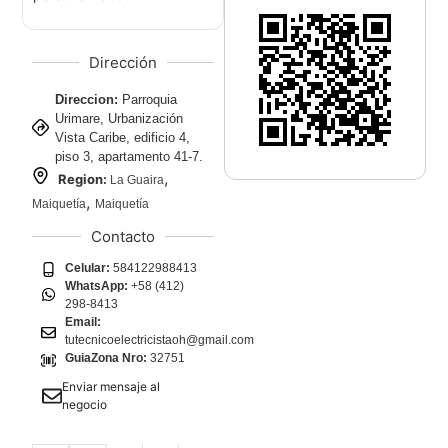
Dirección
Direccion:
Parroquia
Urimare, Urbanización
Vista Caribe, edificio 4,
piso 3, apartamento 41-7.
,
Region:
La Guaira
,
Maiquetía
Maiquetía
Contacto
Celular:
584122988413
WhatsApp:
+58 (412)
298-8413
Email:
tutecnicoelectricistaoh@gmail.com
GuiaZona Nro:
32751
Enviar mensaje al
negocio