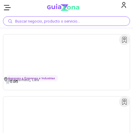
Buscar negocio, producto o servicio...
Barra Móvil Y Cócteles
,
Asesores a Empresas e Industrias
Barquisimeto
Lara
0.0/5