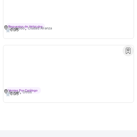
Repuestos Y Lubricantes Jm3
,
Repuestos de Vehiculos
Carabobo
Ciudad Alianza
0.0/5
RodrigoSpejos
,
Ventas Por Catálogo
Bolivar
Otros
0.0/5