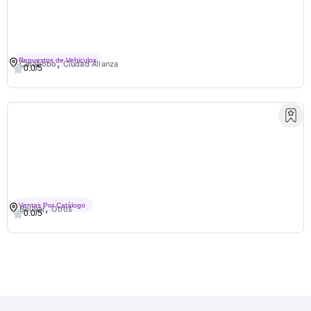
Repuestos Y Lubricantes Jm3
,
Repuestos de Vehiculos
Carabobo
Ciudad Alianza
0.0/5
RodrigoSpejos
,
Ventas Por Catálogo
Bolivar
Otros
0.0/5