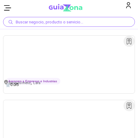
Buscar negocio, producto o servicio...
Barra Móvil Y Cócteles
,
Asesores a Empresas e Industrias
Barquisimeto
Lara
0.0/5