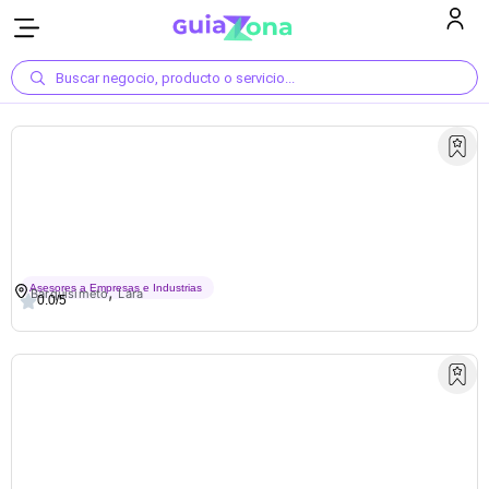
Buscar negocio, producto o servicio...
Barra Móvil Y Cócteles
,
Asesores a Empresas e Industrias
Barquisimeto
Lara
0.0/5