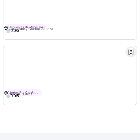
Repuestos Y Lubricantes Jm3
,
Repuestos de Vehiculos
Carabobo
Ciudad Alianza
0.0/5
RodrigoSpejos
,
Ventas Por Catálogo
Bolivar
Otros
0.0/5