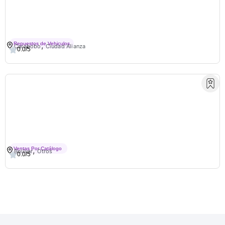
Repuestos Y Lubricantes Jm3
,
Repuestos de Vehiculos
Carabobo
Ciudad Alianza
0.0/5
RodrigoSpejos
,
Ventas Por Catálogo
Bolivar
Otros
0.0/5