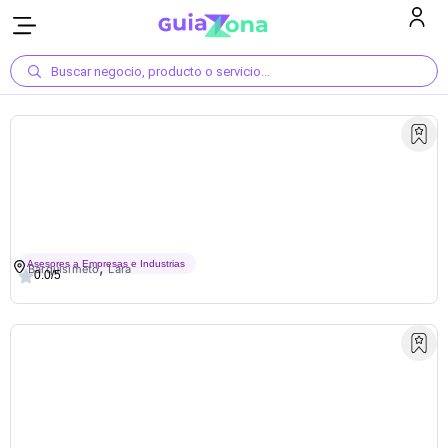
Buscar negocio, producto o servicio...
Barra Móvil Y Cócteles
,
Asesores a Empresas e Industrias
Barquisimeto
Lara
0.0/5